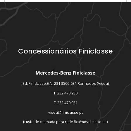
Concessionários Finiclasse
Mercedes-Benz Finiclasse
Ed. Finiclasse,E.N. 231 3500-631 Ranhados (Viseu)
T. 232 470 930
F. 232 470 931
viseu@finiclasse.pt
(custo de chamada para rede fixa/móvel nacional)