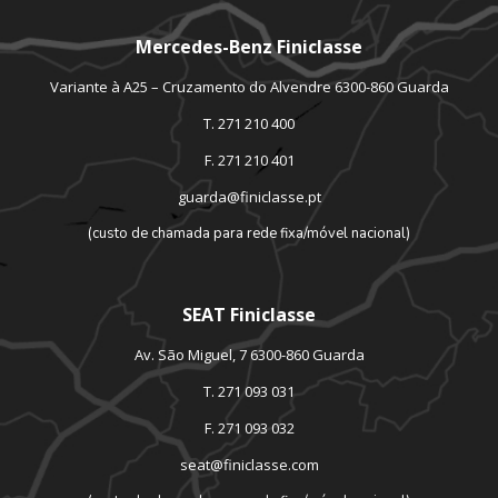
Mercedes-Benz Finiclasse
Variante à A25 – Cruzamento do Alvendre 6300-860 Guarda
T. 271 210 400
F. 271 210 401
guarda@finiclasse.pt
(custo de chamada para rede fixa/móvel nacional)
SEAT Finiclasse
Av. São Miguel, 7 6300-860 Guarda
T. 271 093 031
F. 271 093 032
seat@finiclasse.com