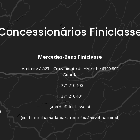
Concessionários Finiclass
Mercedes-Benz Finiclasse
Variante à A25 – Cruzamento do Alvendre 6300-860
Guarda
T. 271 210 400
F. 271 210 401
guarda@finiclasse.pt
)
(custo de chamada para rede fixa/móvel nacional)