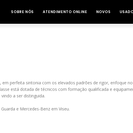
SOBRE NÓS
ATENDIMENTO ONLINE
NOVOS
USAD
 em perfeita sintonia com os elevados padrões de rigor, enfoque no
classe está dotada de técnicos com formação qualificada e equipam
vindo a ser distinguida.
a Guarda e Mercedes-Benz em Viseu.