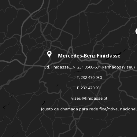
Mercedes-Benz Finiclasse
Ed. Finiclasse,E.N. 231 3500-631 Ranhados (Viseu)
T. 232 470 930
F. 232 470 931
viseu@finiclasse.pt
(custo de chamada para rede fixa/móvel nacional