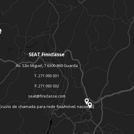
e
SEAT Finiclasse
Av. São Miguel, 7 6300-860 Guarda
T. 271 093 031
F. 271 093 032
seat@finiclasse.com
(custo de chamada para rede fixa/móvel nacional)