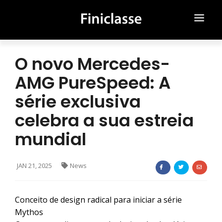
SOBRE NÓS
O novo Mercedes-
ATENDIMENTO ONLINE
AMG PureSpeed: A
série exclusiva
NOVOS
celebra a sua estreia
USADOS
mundial
CAMPANHAS
MEDIA
JAN 21, 2025
News
CONTACTOS
Conceito de design radical para iniciar a série
Mythos