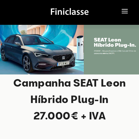
SOBRE NÓS
ATENDIMENTO ONLINE
NOVOS
USADOS
Campanha SEAT Leon
CAMPANHAS
Híbrido Plug-In
MEDIA
27.000€ + IVA
CONTACTOS