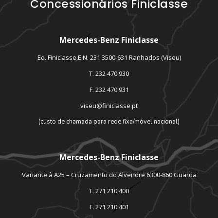
Concessionários Finiclasse
Mercedes-Benz Finiclasse
Ed. Finiclasse,E.N. 231 3500-631 Ranhados (Viseu)
T. 232 470 930
F. 232 470 931
viseu@finiclasse.pt
(custo de chamada para rede fixa/móvel nacional)
Mercedes-Benz Finiclasse
Variante à A25 – Cruzamento do Alvendre 6300-860 Guarda
T. 271 210 400
F. 271 210 401