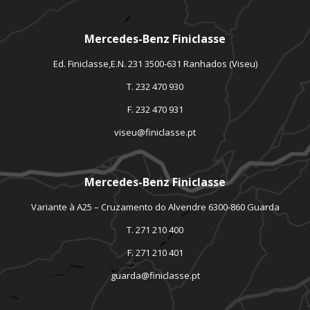
Mercedes-Benz Finiclasse
Ed. Finiclasse,E.N. 231 3500-631 Ranhados (Viseu)
T. 232 470 930
F. 232 470 931
viseu@finiclasse.pt
Mercedes-Benz Finiclasse
Variante à A25 – Cruzamento do Alvendre 6300-860 Guarda
T. 271 210 400
F. 271 210 401
guarda@finiclasse.pt