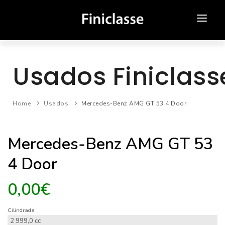
SOBRE NÓS
Usados Finiclass
ATENDIMENTO ONLINE
NOVOS
Home
Usados
Mercedes-Benz AMG GT 53 4 Door
USADOS
Mercedes-Benz AMG GT 53
CAMPANHAS
4 Door
MEDIA
0,00€
CONTACTOS
Cilindrada
2 999,0 cc