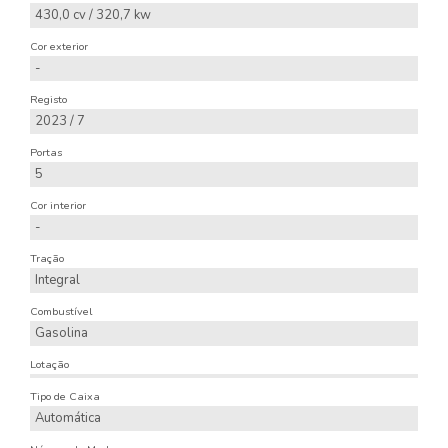
430,0 cv / 320,7 kw
Cor exterior
-
Registo
2023 / 7
Portas
5
Cor interior
-
Tração
Integral
Combustível
Gasolina
Lotação
Tipo de Caixa
Automática