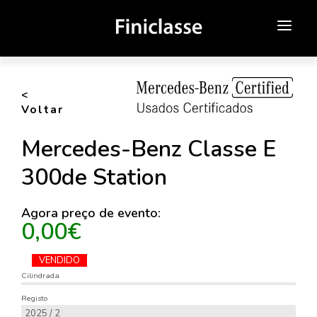
SOBRE NÓS
<
ATENDIMENTO ONLINE
Voltar
NOVOS
Mercedes-Benz Classe E
USADOS
300de Station
CAMPANHAS
Agora preço de evento:
0,00€
MEDIA
VENDIDO
CONTACTOS
Cilindrada
Registo
2025 / 2