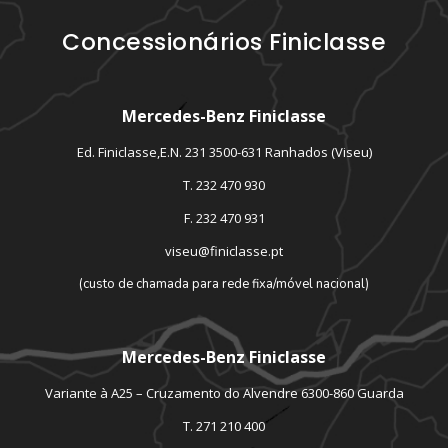
Concessionários Finiclasse
Mercedes-Benz Finiclasse
Ed. Finiclasse,E.N. 231 3500-631 Ranhados (Viseu)
T. 232 470 930
F. 232 470 931
viseu@finiclasse.pt
(custo de chamada para rede fixa/móvel nacional)
Mercedes-Benz Finiclasse
Variante à A25 – Cruzamento do Alvendre 6300-860 Guarda
T. 271 210 400