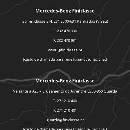
Mercedes-Benz Finiclasse
Ed. Finiclasse,E.N. 231 3500-631 Ranhados (Viseu)
T. 232 470 930
F. 232 470 931
viseu@finiclasse.pt
(custo de chamada para rede fixa/móvel nacional)
Mercedes-Benz Finiclasse
Variante à A25 – Cruzamento do Alvendre 6300-860 Guarda
T. 271 210 400
F. 271 210 401
guarda@finiclasse.pt
(custo de chamada para rede fixa/móvel nacional)