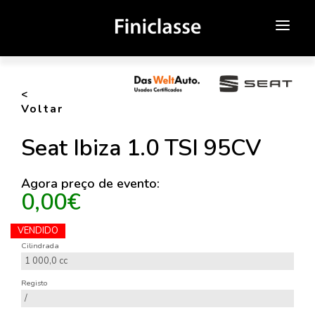
SOBRE NÓS
<
ATENDIMENTO ONLINE
Voltar
NOVOS
Seat Ibiza 1.0 TSI 95CV
USADOS
Agora preço de evento:
0,00€
CAMPANHAS
MEDIA
VENDIDO
Cilindrada
1 000,0 cc
CONTACTOS
Registo
/