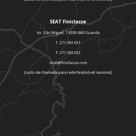
SEAT Finiclasse
Av. São Miguel, 7 6300-860 Guarda
T. 271 093 031
F. 271 093 032
seat@finiclasse.com
(custo de chamada para rede fixa/móvel nacional)