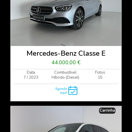
Mercedes-Benz Classe E
44.000,00 €
Data
Combustível
Fotos
7 / 2023
Híbrido (Diesel)
15
Carrinha