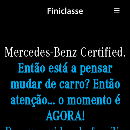
SOBRE NÓS
ATENDIMENTO ONLINE
Mercedes-Benz Certified.
NOVOS
Então está a pensar
USADOS
mudar de carro? Então
CAMPANHAS
MEDIA
atenção… o momento é
CONTACTOS
AGORA!