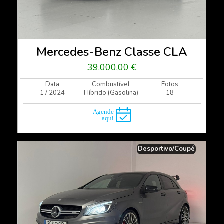
Mercedes-Benz Classe CLA
39.000,00 €
Data
Combustível
Fotos
1 / 2024
Híbrido (Gasolina)
18
Desportivo/Coupé