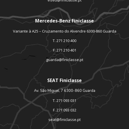
viseu@finiclasse.pt
Mercedes-Benz Finiclasse
Variante à A25 – Cruzamento do Alvendre 6300-860 Guarda
T. 271 210 400
F. 271 210 401
guarda@finiclasse.pt
SEAT Finiclasse
Av. São Miguel, 7 6300-860 Guarda
T. 271 093 031
F. 271 093 032
seat@finiclasse.pt