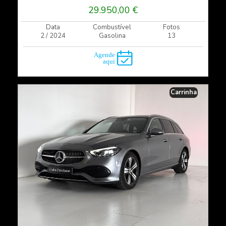
29.950,00 €
Data
Combustível
Fotos
2 / 2024
Gasolina
13
Carrinha