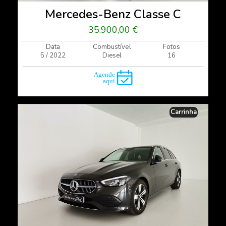
Mercedes-Benz Classe C
35.900,00 €
Data
Combustível
Fotos
5 / 2022
Diesel
16
Carrinha