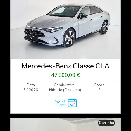
Mercedes-Benz Classe CLA
47.500,00 €
Data
Combustível
Fotos
3 / 2026
Híbrido (Gasolina)
9
Carrinha