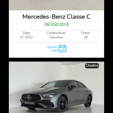
Mercedes-Benz Classe C
38.550,00 €
Data
Combustível
Fotos
6 / 2022
Gasolina
16
Citadino